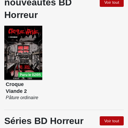
nouveautés BD
Voir tout
Horreur
Paru le 02/05
Croque
Viande 2
Pâture ordinaire
Séries BD Horreur
Voir tout