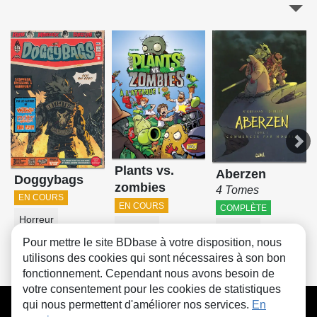
Plants vs.
Aberzen
Doggybags
zombies
4 Tomes
EN COURS
EN COURS
COMPLÈTE
Horreur
Horreur
Horreur
Pour mettre le site BDbase à votre disposition, nous
utilisons des cookies qui sont nécessaires à son bon
fonctionnement. Cependant nous avons besoin de
votre consentement pour les cookies de statistiques
CGU
FAQ
Contact
Cookies
qui nous permettent d'améliorer nos services.
En