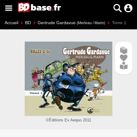
Accueil
BD
Gertrude Gardavue
Tome 1
(Merleau / Marin)
©Éditions Ex Aequo 2011