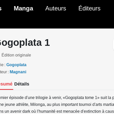
ante)
s
Manga
Auteurs
Éditeurs
tés Comics
Nouveautés Manga
 BD
es sorties Comics
Prochaines sorties Manga
ogoplata 1
Comics
Genres Manga
Édition originale
ie
Gogoplata
teur
Magnani
ésumé
Détails
mier épisode d'une trilogie à venir, «Gogoplata tome 1» suit la p
ne jeune athlète, Milonga, au plus important tournoi d'arts martia
s un avenir dark où l'humanité est menacée d'extinction à caus