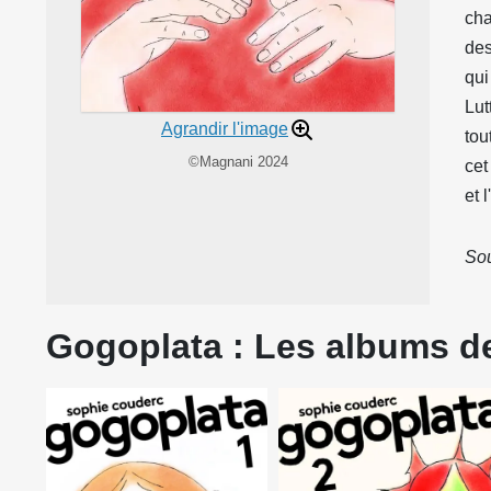
cha
des
qui
Lut
Agrandir l'image
tou
©Magnani 2024
cet
et 
Sou
Gogoplata : Les albums de