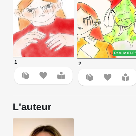
Paru le 07/0
1
2
L'auteur