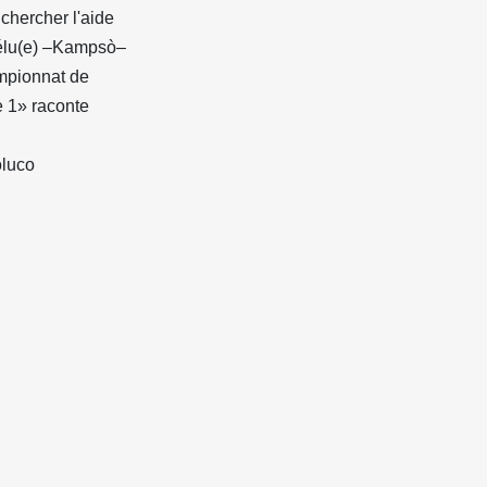
chercher l'aide
'élu(e) –Kampsò–
ampionnat de
e 1» raconte
oluco