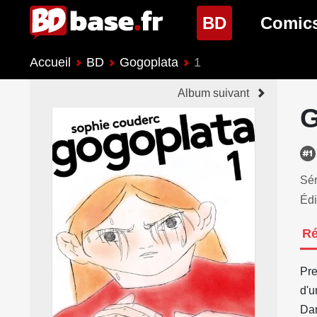
(page cour
BD
Comic
Accueil
BD
Gogoplata
1
Nouveautés BD
Nouveau
Album suivant
Prochaines sorties
Prochain
G
Genres BD
Genres 
Sér
Édi
R
Pre
d'u
Dan