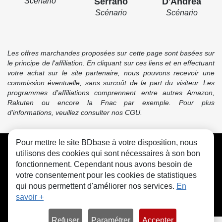
Scénario
Serrano
D'Andréa
Turbine et Padgachix revenir bredouilles ! Que s'est-il
Scénario
Scénario
passé, au juste ? Idéfix demande à chacun de raconter…
et les versions divergent, c'est le moins qu'on puisse dire,
chacun rapportant sa propre version des événements.
Les offres marchandes proposées sur cette page sont basées sur
Heureusement qu'Idéfix est là pour reconstituer les miettes
le principe de l'affiliation. En cliquant sur ces liens et en effectuant
votre achat sur le site partenaire, nous pouvons recevoir une
du puzzle.
commission éventuelle, sans surcoût de la part du visiteur. Les
programmes d’affiliations comprennent entre autres Amazon,
Source : Les Éditions Albert René
Rakuten ou encore la Fnac par exemple. Pour plus
d’informations, veuillez consulter nos CGU.
Pour mettre le site BDbase à votre disposition, nous
CGU
FAQ
Contact
Cookies
utilisons des cookies qui sont nécessaires à son bon
fonctionnement. Cependant nous avons besoin de
votre consentement pour les cookies de statistiques
qui nous permettent d'améliorer nos services.
En
savoir +
© bdbase.fr 2026
Refuser
Paramétrer
Accepter