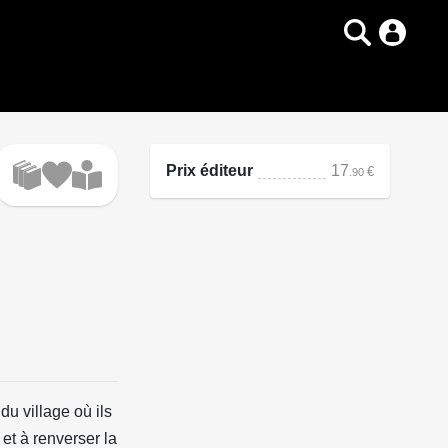
Prix éditeur
17
€
.90
u village où ils
 et à renverser la