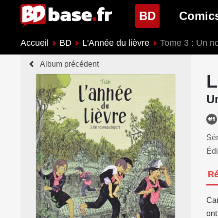
(page cour
BD
Comic
Accueil
BD
L'Année du lièvre
Tome 3 : Un n
Nouveautés BD
Nouveau
Album précédent
Prochaines sorties
Prochain
L
Genres BD
Genres 
U
Sér
Édi
R
Cam
ont