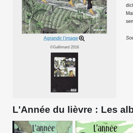
dic
Mai
sem
Sou
Agrandir l'image
©Gallimard 2016
L'Année du lièvre : Les al