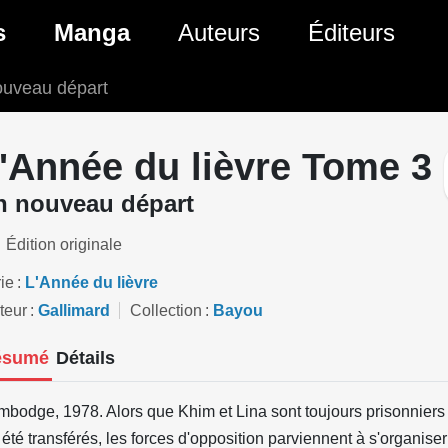
ante)
s
Manga
Auteurs
Éditeurs
ouveau départ
tés Comics
Nouveautés Manga
 BD
es sorties Comics
Prochaines sorties Manga
'Année du lièvre Tome 3
Comics
Genres Manga
n nouveau départ
Édition originale
ie
L'Année du lièvre
teur
Gallimard
Collection
Bayou
ésumé
Détails
bodge, 1978. Alors que Khim et Lina sont toujours prisonniers d
 été transférés, les forces d'opposition parviennent à s'organiser