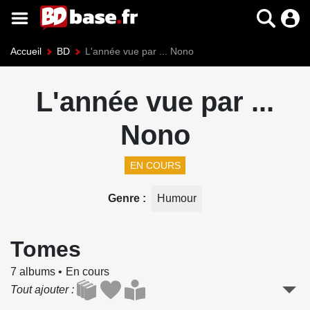
Accueil
BD
L'année vue par ... Nono
L'année vue par ...
Nono
EN COURS
Genre
Humour
Tomes
7 albums
En cours
Tout ajouter