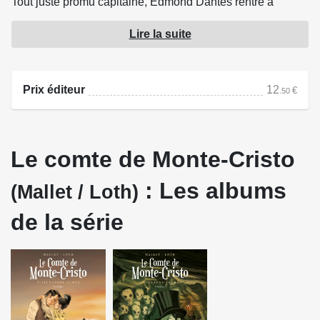
Tout juste promu capitaine, Edmond Dantès rentre à
Marseille pour y épouser la belle Mercédès. Mais trois
Lire la suite
amis jaloux fomentent un plan... qui le conduit en prison à
perpétuité. Il parvient à s'évader, détenteur du secret de
son voisin de cellule, l'abbé Faria, qui lui a confié
Prix éditeur
12
€
.50
l'emplacement d'un trésor. Richissime et libre, il prend
l'identité du Comte de Monte-Cristo et organise sa
vengeance...
Le comte de Monte-Cristo
Source : Delcourt
: Les albums
(Mallet / Loth)
de la série