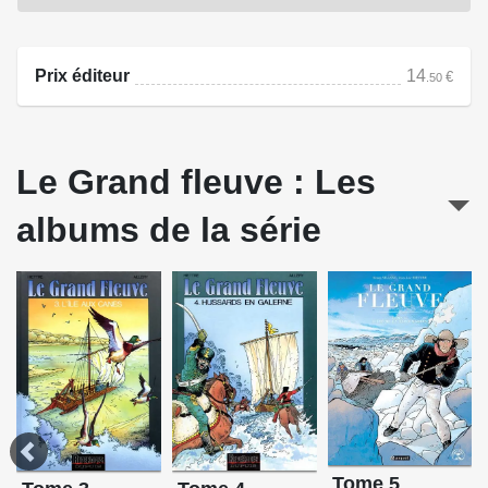
Afin que le Grand Fleuve retrouve sa paix d'antan, Jean
Tambour et ses compagnons vont devoir livrer une bataille
sanglante.
Prix éditeur
14
€
.50
Source : Paquet
Le Grand fleuve : Les
albums de la série
Tome 5