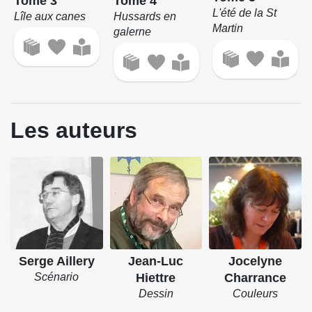
Tome 3
Tome 4
L'été de la St
Lîle aux canes
Hussards en
Martin
galerne
Les auteurs
Serge Aillery
Jean-Luc
Jocelyne
Scénario
Hiettre
Charrance
Dessin
Couleurs