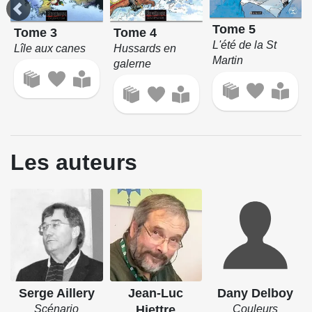
Tome 5
Tome 3
Tome 4
L'été de la St
Lîle aux canes
Hussards en
Martin
galerne
Les auteurs
Serge Aillery
Jean-Luc
Dany Delboy
Scénario
Hiettre
Couleurs