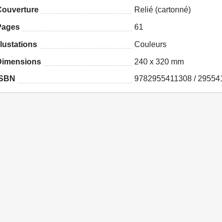
Couverture
Relié (cartonné)
Pages
61
llustations
Couleurs
Dimensions
240 x 320 mm
ISBN
9782955411308 / 29554