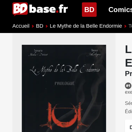
(page cour
BD
Comic
Accueil
BD
Le Mythe de la Belle Endormie
T
Nouveautés BD
Nouveau
Prochaines sorties
Prochain
L
Genres BD
Genres 
E
P
exe
Sér
Édi
D