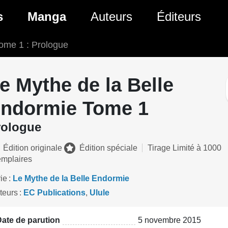
ante)
s
Manga
Auteurs
Éditeurs
ome 1 : Prologue
tés Comics
Nouveautés Manga
 BD
es sorties Comics
Prochaines sorties Manga
e Mythe de la Belle
Comics
Genres Manga
ndormie Tome 1
rologue
Édition originale
Édition spéciale
Tirage Limité à 1000
mplaires
ie
Le Mythe de la Belle Endormie
teurs
EC Publications
,
Ulule
ate de parution
5 novembre 2015