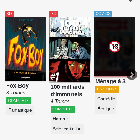
BD
BD
COMICS
Ménage à 3
Fox-Boy
100 milliards
EN COURS
3 Tomes
d'immortels
Comédie
COMPLÈTE
4 Tomes
Érotique
COMPLÈTE
Fantastique
Horreur
Science-fiction