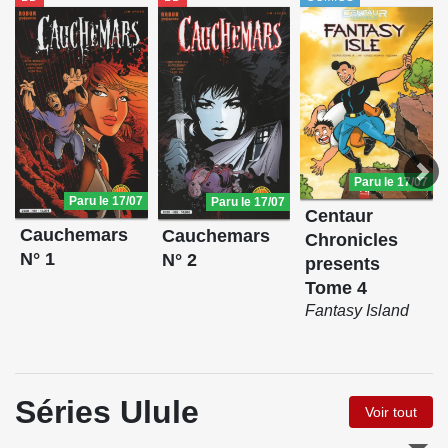
Paru le 17/07
Paru le 17/07
Paru le 17/07
Centaur
Cauchemars
Cauchemars
Chronicles
N° 1
N° 2
presents
Tome 4
Fantasy Island
Séries Ulule
Voir tout