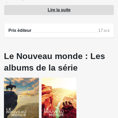
À leurs trousses, une bande sanguinaire bien décidée à
Lire la suite
arrêter la princesse qui, elle, tente d'échapper à un
mariage forcé avec une brute cruelle.
Prix éditeur
17
€
.50
Source : Dargaud
Le Nouveau monde : Les
albums de la série