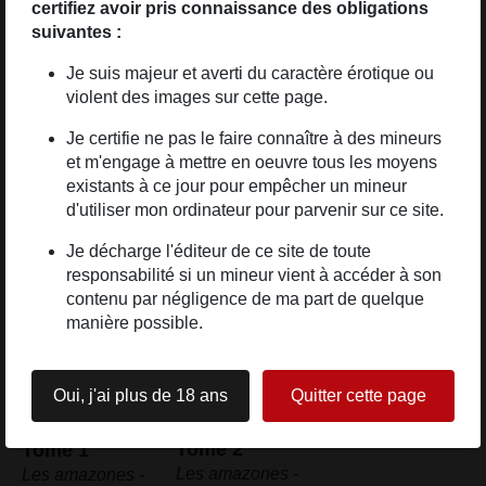
certifiez avoir pris connaissance des obligations
suivantes :
Indisponible
Je suis majeur et averti du caractère érotique ou
violent des images sur cette page.
Je certifie ne pas le faire connaître à des mineurs
Les Amazones
:
(Ciriello)
et m'engage à mettre en oeuvre tous les moyens
existants à ce jour pour empêcher un mineur
Les albums de la série
d'utiliser mon ordinateur pour parvenir sur ce site.
Je décharge l'éditeur de ce site de toute
responsabilité si un mineur vient à accéder à son
contenu par négligence de ma part de quelque
manière possible.
Oui, j'ai plus de 18 ans
Quitter cette page
Tome 2
Tome 1
Les amazones -
Les amazones -