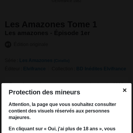
©Elvifrance 1982
Les Amazones Tome 1
Les amazones - Épisode 1er
Édition originale
Série
Les Amazones
(Ciriello)
Éditeur
Elvifrance
Collection
BD Inédites Elvifrance
Date de parution
1er janvier 1982
Protection des mineurs
Couverture
Broché (souple)
Attention, la page que vous souhaitez consulter
Pages
76
contient des visuels réservés aux personnes
Illustations
Couleurs
majeures.
Dimensions
240 x 320 mm
En cliquant sur « Oui, j'ai plus de 18 ans », vous