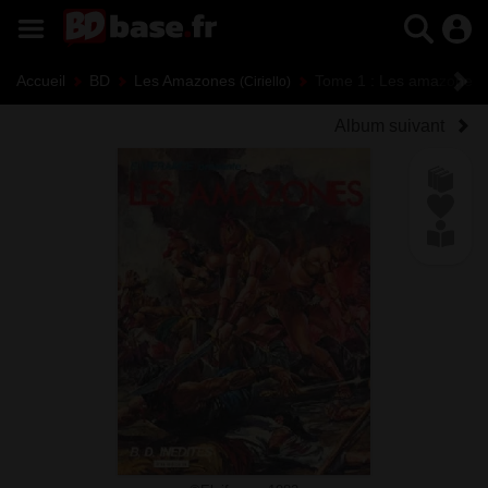
Accueil
BD
Les Amazones
Tome 1 : Les amazones -
(Ciriello)
Album suivant