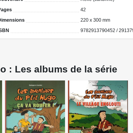
Pages
42
Dimensions
220 x 300 mm
ISBN
9782913790452 / 29137
o : Les albums de la série