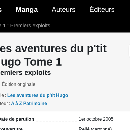
ante)
s
Manga
Auteurs
Éditeurs
 1 : Premiers exploits
tés Comics
Nouveautés Manga
 BD
es sorties Comics
Prochaines sorties Manga
es aventures du p'tit
Comics
Genres Manga
ugo Tome 1
emiers exploits
Édition originale
ie
Les aventures du p'tit Hugo
teur
A à Z Patrimoine
ate de parution
1er octobre 2005
Couverture
Relié (cartonné)