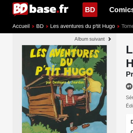
(page cour
BD
Comic
Accueil
BD
Les aventures du p'tit Hugo
Tome
Nouveautés BD
Nouveau
Album suivant
Prochaines sorties
Prochain
L
Genres BD
Genres 
H
Pr
Sér
Édi
D