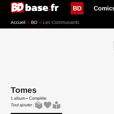
(page cour
BD
Comic
Accueil
BD
Les Communards
Nouveautés BD
Nouveau
Prochaines sorties
Prochain
Genres BD
Genres 
Tomes
1 album
Complète
Tout ajouter