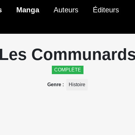
ante)
s
Manga
Auteurs
Éditeurs
tés Comics
Nouveautés Manga
 BD
es sorties Comics
Prochaines sorties Manga
Les Communard
Comics
Genres Manga
COMPLÈTE
Genre
Histoire