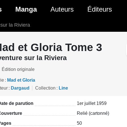
ante)
s
Manga
Auteurs
Éditeurs
sur la Riviera
tés Comics
Nouveautés Manga
 BD
es sorties Comics
Prochaines sorties Manga
ad et Gloria Tome 3
Comics
Genres Manga
enture sur la Riviera
Édition originale
ie
Mad et Gloria
teur
Dargaud
Collection
Line
ate de parution
1er juillet 1959
Couverture
Relié (cartonné)
Pages
50