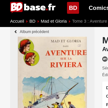
(page cour
BD
Comic
Accueil
BD
Mad et Gloria
Tome 3 : Aventure 
Nouveautés BD
Nouveau
Album précédent
Prochaines sorties
Prochain
M
Genres BD
Genres 
Av
Sér
Édi
D