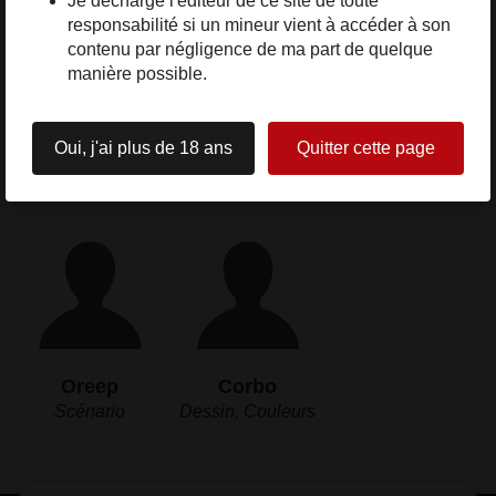
Je décharge l'éditeur de ce site de toute
responsabilité si un mineur vient à accéder à son
contenu par négligence de ma part de quelque
manière possible.
Genre
Érotique
Oui, j'ai plus de 18 ans
Quitter cette page
Les auteurs
Oreep
Corbo
Scénario
Dessin, Couleurs