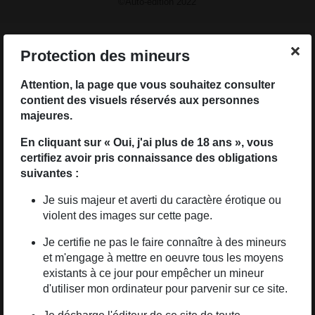
©Auto-édition 2022
Mademoiselle Bulle
Protection des mineurs
Attention, la page que vous souhaitez consulter
Édition originale
contient des visuels réservés aux personnes
majeures.
Éditeur
Auto-édition
En cliquant sur « Oui, j'ai plus de 18 ans », vous
certifiez avoir pris connaissance des obligations
Date de parution
1er janvier 2022
suivantes :
Couverture
Relié (cartonné)
Je suis majeur et averti du caractère érotique ou
Pages
58
violent des images sur cette page.
Illustations
Couleurs
Je certifie ne pas le faire connaître à des mineurs
et m'engage à mettre en oeuvre tous les moyens
Format
Format spécial
existants à ce jour pour empêcher un mineur
d'utiliser mon ordinateur pour parvenir sur ce site.
Indisponible