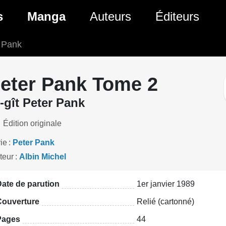
ante)
s
Manga
Auteurs
Éditeurs
r Pank
tés Comics
Nouveautés Manga
 BD
es sorties Comics
Prochaines sorties Manga
eter Pank Tome 2
Comics
Genres Manga
-gît Peter Pank
Édition originale
ie
Peter Pank
teur
Albin Michel
ate de parution
1er janvier 1989
Couverture
Relié (cartonné)
Pages
44