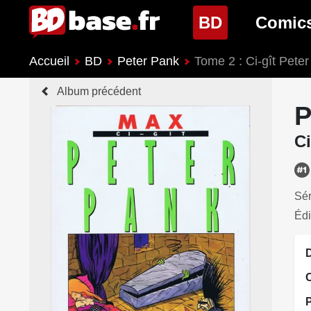
(page cour
BD
Comic
Accueil
BD
Peter Pank
Tome 2 : Ci-gît Pete
Nouveautés BD
Nouveau
Album précédent
Prochaines sorties
Prochain
P
Genres BD
Genres 
Ci
Sér
Édi
D