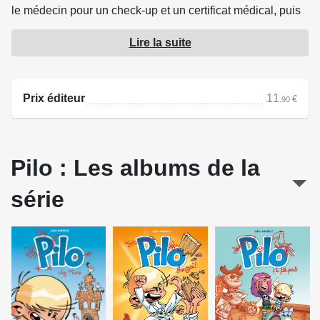
le médecin pour un check-up et un certificat médical, puis
prendre la direction du forum des associations pour
Lire la suite
inscrire Pilo au club et enfin acheter un kimono au
magasin de sport.
Prix éditeur
11
€
.90
Source : Bamboo Édition
Pilo : Les albums de la
série