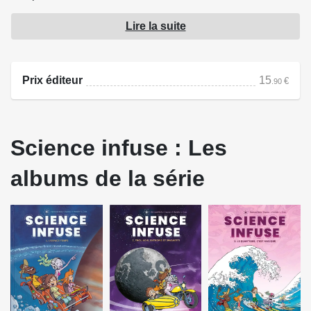
Lire la suite
Justin, Solène et Ulwazi vont donc partir ensemble
décoder les mystères de l'univers. De la Lune aux confins
du système solaire, et même au-delà, Justin et Solène
Prix éditeur
15
€
.90
découvrent les concepts fondamentaux de l'astronomie et
de la cosmologie afin de mieux comprendre le monde qui
les entoure… tout en s'amusant
Science infuse : Les
Source : Bamboo Édition
albums de la série