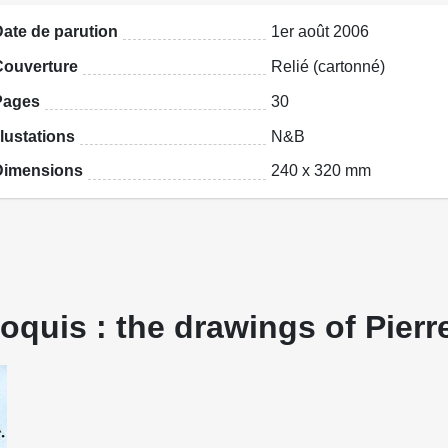
ate de parution
1er août 2006
Couverture
Relié (cartonné)
Pages
30
llustations
N&B
Dimensions
240 x 320 mm
quis : the drawings of Pierre