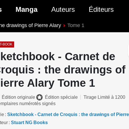
ante)
s
Manga
Auteurs
Éditeurs
he drawings of Pierre Alary
Tome 1
tés Comics
Nouveautés Manga
 BD
es sorties Comics
Prochaines sorties Manga
T-BOOK
ketchbook - Carnet de
Comics
Genres Manga
roquis : the drawings of
ierre Alary Tome 1
Édition originale
Édition spéciale
Tirage Limité à 1200
mplaires numérotés signés
ie
Sketchbook - Carnet de Croquis : the drawings of Pierre
teur
Stuart NG Books