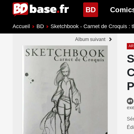
(page cour
BD
Comic
Accueil
BD
Sketchbook - Carnet de Croquis : t
Nouveautés BD
Nouveau
Album suivant
Prochaines sorties
Prochain
AR
S
Genres BD
Genres 
C
P
exe
Sér
Édi