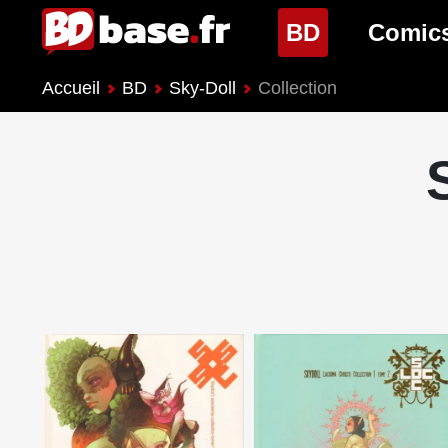
(page cour
BD
Comic
Accueil
BD
Sky-Doll
Collection
Nouveautés BD
Nouveau
Prochaines sorties
Prochain
Genres BD
Genres 