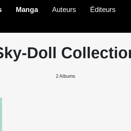
ante)
s
Manga
Auteurs
Éditeurs
tés Comics
Nouveautés Manga
 BD
es sorties Comics
Prochaines sorties Manga
Sky-Doll Collectio
Comics
Genres Manga
2 Albums