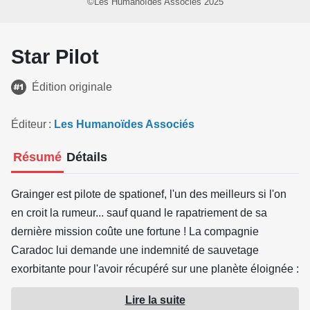
©Les Humanoïdes Associés 2025
Star Pilot
Édition originale
Éditeur
Les Humanoïdes Associés
Résumé
Détails
Grainger est pilote de spationef, l'un des meilleurs si l'on
en croit la rumeur... sauf quand le rapatriement de sa
dernière mission coûte une fortune ! La compagnie
Caradoc lui demande une indemnité de sauvetage
exorbitante pour l'avoir récupéré sur une planète éloignée :
notre pilote est ruiné. Pour s'en sortir, il accepte une
Lire la suite
mission qui l'envoie sur Rhapsodie, une planète termitière.