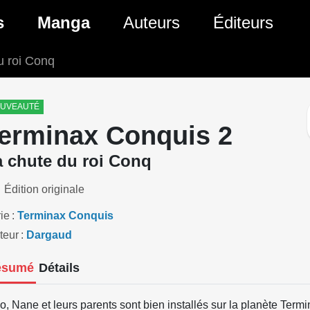
ante)
s
Manga
Auteurs
Éditeurs
u roi Conq
tés Comics
Nouveautés Manga
 BD
es sorties Comics
Prochaines sorties Manga
UVEAUTÉ
erminax Conquis 2
Comics
Genres Manga
a chute du roi Conq
Édition originale
ie
Terminax Conquis
teur
Dargaud
ésumé
Détails
o, Nane et leurs parents sont bien installés sur la planète Term