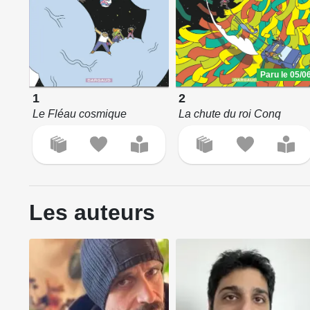
Paru le 05/0
1
2
Le Fléau cosmique
La chute du roi Conq
Les auteurs