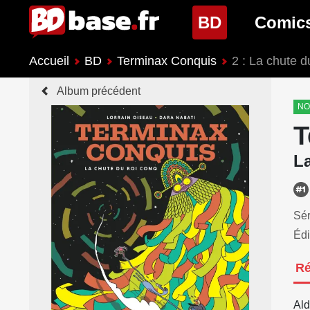
(page cour
BD
Comic
Accueil
BD
Terminax Conquis
2 : La chute d
Nouveautés BD
Nouveau
Album précédent
Prochaines sorties
Prochain
NO
T
Genres BD
Genres 
L
Sér
Édi
R
Ald