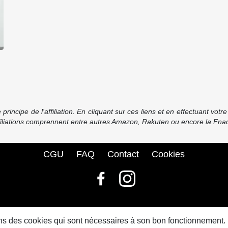
incipe de l'affiliation. En cliquant sur ces liens et en effectuant vot
ffiliations comprennent entre autres Amazon, Rakuten ou encore la Fnac
CGU
FAQ
Contact
Cookies
© bdbase.fr 2026
sons des cookies qui sont nécessaires à son bon fonctionnement.