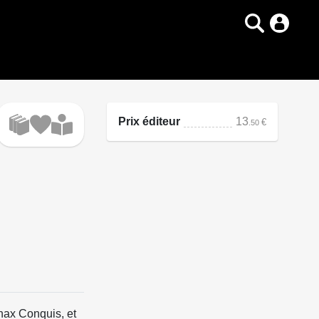
Prix éditeur
13
€
.50
inax Conquis, et