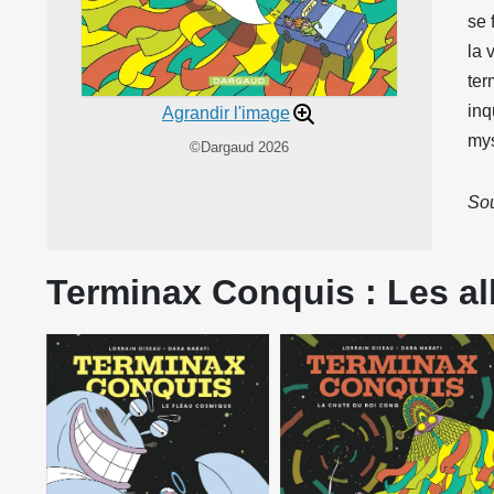
se 
la 
ter
inq
Agrandir l'image
mys
©Dargaud 2026
Sou
Terminax Conquis : Les al