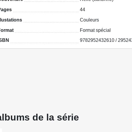
Pages
44
llustations
Couleurs
Format
Format spécial
ISBN
9782952432610 / 29524
albums de la série