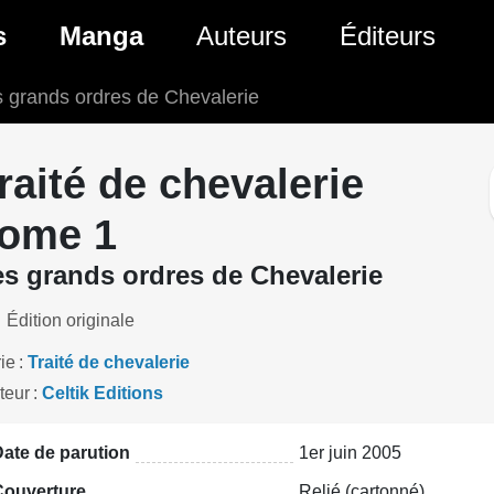
ante)
s
Manga
Auteurs
Éditeurs
s grands ordres de Chevalerie
tés Comics
Nouveautés Manga
 BD
es sorties Comics
Prochaines sorties Manga
raité de chevalerie
Comics
Genres Manga
ome 1
s grands ordres de Chevalerie
Édition originale
ie
Traité de chevalerie
teur
Celtik Editions
ate de parution
1er juin 2005
Couverture
Relié (cartonné)