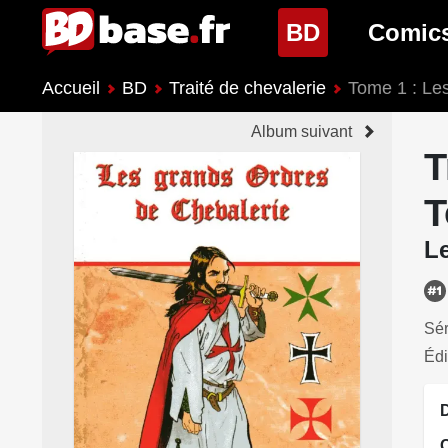
(page cour
BD
Comic
Accueil
BD
Traité de chevalerie
Tome 1 : Le
Nouveautés BD
Nouveau
Album suivant
Prochaines sorties
Prochain
T
Genres BD
Genres 
T
Le
Sér
Édi
D