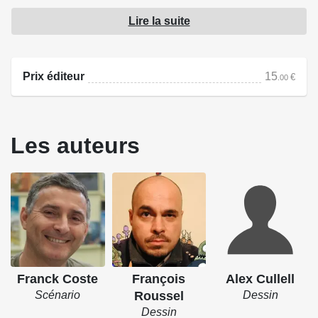
dans cette lignée. Elles restent à jamais dans les
Lire la suite
mémoires de ceux qui les ont utilisées. Cette BD nous
permet de prendre le large afin de se laisser transporter
pour un voyage à travers nos régions, sous les traits de
Prix éditeur
15
€
.00
crayon de ces auteurs passionnés pour le bonheur de tous
les nostalgiques !
Les auteurs
Franck Coste
François
Alex Cullell
Scénario
Roussel
Dessin
Dessin