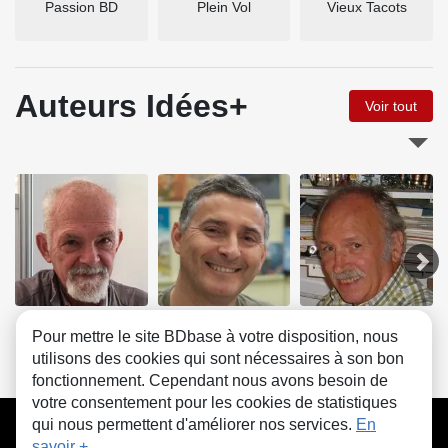
Passion BD
Plein Vol
Vieux Tacots
Auteurs Idées+
Voir tout
Jean Bellis
Franck Coste
Marcel Uderzo
Pour mettre le site BDbase à votre disposition, nous
utilisons des cookies qui sont nécessaires à son bon
fonctionnement. Cependant nous avons besoin de
votre consentement pour les cookies de statistiques
CGU
FAQ
Contact
Cookies
qui nous permettent d'améliorer nos services.
En
savoir +