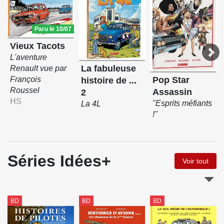
Paru le 10/07
Vieux Tacots
L'aventure
La fabuleuse
Renault vue par
François
Pop Star
histoire de ...
Roussel
Assassin
2
HS
"Esprits méfiants
La 4L
!"
Séries Idées+
Voir tout
BD
BD
BD