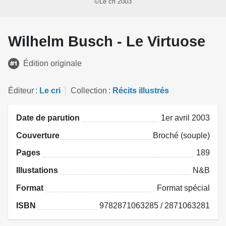
©Le cri 2003
Wilhelm Busch - Le Virtuose
Édition originale
Éditeur
Le cri
Collection
Récits illustrés
Date de parution
1er avril 2003
Couverture
Broché (souple)
Pages
189
Illustations
N&B
Format
Format spécial
ISBN
9782871063285 / 2871063281