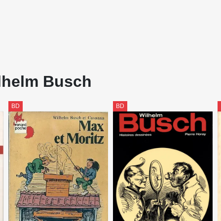
ilhelm Busch
BD
BD