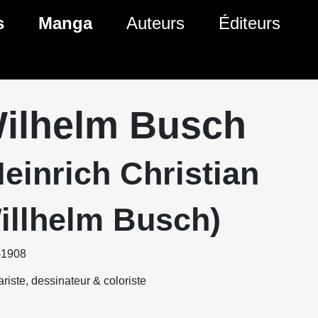
s
Manga
Auteurs
Éditeurs
tés Comics
Nouveautés Manga
 BD
es sorties Comics
Prochaines sorties Manga
ilhelm Busch
Comics
Genres Manga
Heinrich Christian
illhelm Busch)
-1908
riste, dessinateur & coloriste