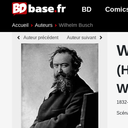
BD
Comic
Accueil
Auteurs
Wilhelm Busch
Nouveautés BD
Nouveau
Auteur précédent
Auteur suivant
Prochaines sorties
Prochain
W
Genres BD
Genres 
(
W
1832
Scéna