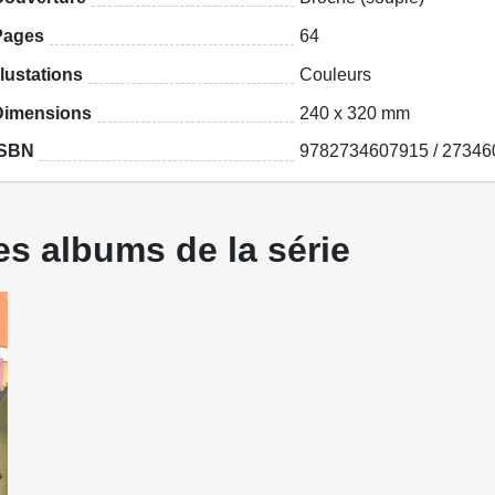
Pages
64
llustations
Couleurs
Dimensions
240 x 320 mm
ISBN
9782734607915 / 27346
Les albums de la série