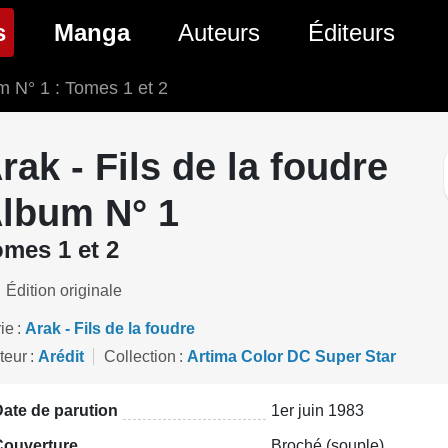
(page courante)
s
Manga
Auteurs
Éditeurs
m N° 1 : Tomes 1 et 2
tés Comics
Nouveautés Manga
 BD
es sorties Comics
Prochaines sorties Manga
rak - Fils de la foudre
Comics
Genres Manga
lbum N° 1
mes 1 et 2
Édition originale
ie
Arak - Fils de la foudre
teur
Arédit
Collection
Artima Color DC Super Star
ate de parution
1er juin 1983
Couverture
Broché (souple)