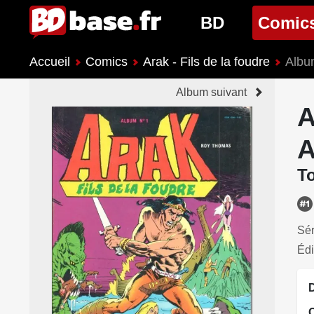
BD
Comic
Accueil
Comics
Arak - Fils de la foudre
Albu
Nouveautés BD
Nouveau
Album suivant
Prochaines sorties
Prochain
A
Genres BD
Genres 
A
To
Sér
Édi
D