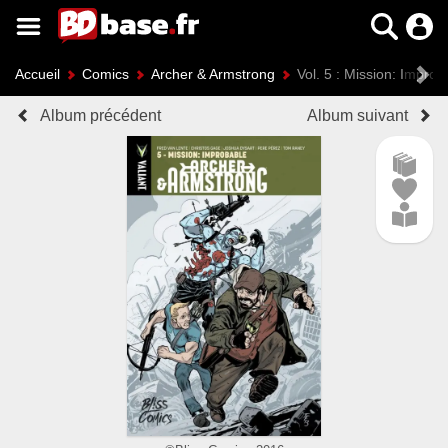
Accueil
Comics
Archer & Armstrong
Vol. 5 : Mission: Improb
Album précédent
Album suivant