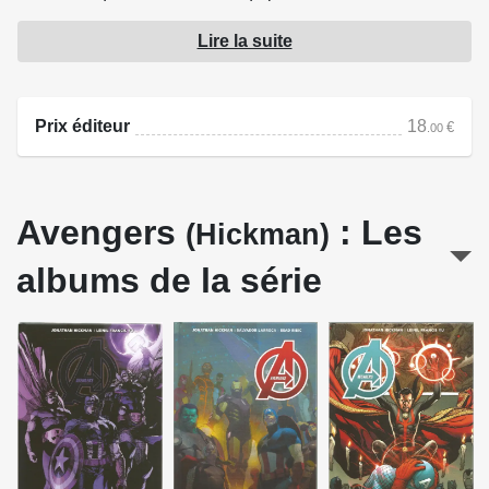
Lire la suite
Contient les épisodes US :
- Avengers (2013) #29-34
Prix éditeur
18
€
.00
Source : Panini Comics
Avengers
: Les
(Hickman)
albums de la série