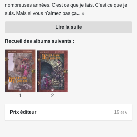
nombreuses années. C'est ce que je fais. C'est ce que je
suis. Mais si vous n'aimez pas ça... »
Lire la suite
Bienvenue au pays de la Nuit Éternelle.
Bafflerog Rumplewhisker est un magicien maléfique, issu
Recueil des albums suivants :
d'une longue lignée de magiciens maléfiques. C'est son
travail de maintenir son territoire dans une obscurité aussi
lugubre et sombre que le reste du pays. C'est également à
lui de trouver le Livre du Pire, perdu depuis bien
longtemps, et qui contient des charmes magiques pouvant
annihiler pour toujours les forces du Bien et de la Lumière.
1
2
Il y a juste un problème. Il n'a pas le coeur à cela. Mais
alors : que peut faire un gentil sorcier maléfique, quand il a
Prix éditeur
19
pour objectif de trouver le moyen d'anéantir l'espoir, la
€
.99
lumière et la liberté dans le monde ?