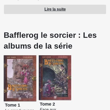
monde repose désormais sur le plus inattendu de ses
Lire la suite
héros.
Source : Bulle Dog
Bafflerog le sorcier : Les
albums de la série
Tome 2
Tome 1
Face aux