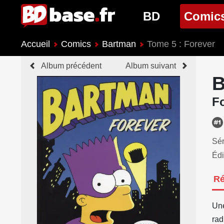
BD
Comic
Accueil
Comics
Bartman
Tome 5 : Forever
Nouveautés BD
Nouveau
Album précédent
Album suivant
Prochaines sorties
Prochain
B
Genres BD
Genres 
F
Sér
Édi
R
Une
rad