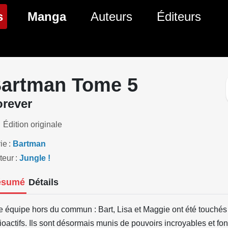
(page courante)
s
Manga
Auteurs
Éditeurs
tés Comics
Nouveautés Manga
 BD
es sorties Comics
Prochaines sorties Manga
artman Tome 5
Comics
Genres Manga
orever
Édition originale
ie
Bartman
teur
Jungle !
ésumé
Détails
 équipe hors du commun : Bart, Lisa et Maggie ont été touchés
ioactifs. Ils sont désormais munis de pouvoirs incroyables et font