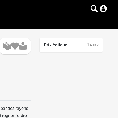
Prix éditeur
14
€
.95
 par des rayons
 régner l'ordre