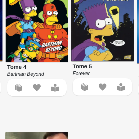
Tome 5
Tome 4
Forever
Bartman Beyond