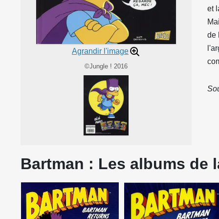
et 
Mai
de 
l'a
Agrandir l'image
com
©Jungle ! 2016
Sou
Bartman : Les albums de l