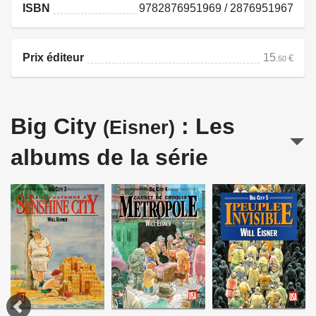
ISBN
9782876951969 / 2876951967
Prix éditeur
15
€
.50
Big City
: Les
(Eisner)
albums de la série