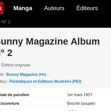
(page courante)
s
Manga
Auteurs
Éditeurs
 N° 2
tés Comics
Nouveautés Manga
 BD
es sorties Comics
Prochaines sorties Manga
unny Magazine Album
Comics
Genres Manga
° 2
Édition originale
ie
Bunny Magazine
(PEI)
teur
Périodiques et Editions Illustrées (PEI)
ate de parution
1er mars 1957
Couverture
Broché (souple)