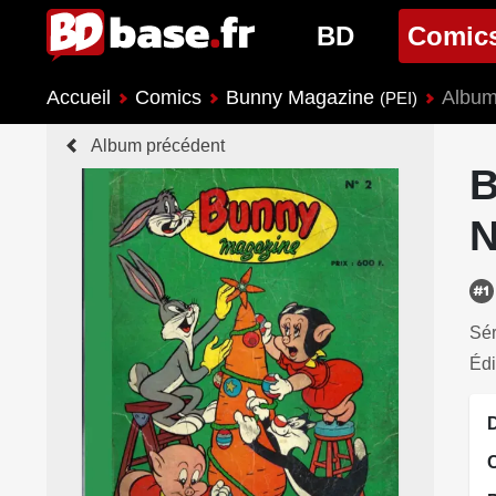
BD
Comic
Accueil
Comics
Bunny Magazine
Album
Nouveautés BD
Nouveau
(PEI)
Album précédent
Prochaines sorties
Prochain
B
Genres BD
Genres 
N
Sér
Édi
D