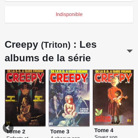
Indisponible
Creepy
: Les
(Triton)
albums de la série
Tome 4
Tome 3
Tome 2
Soyez son