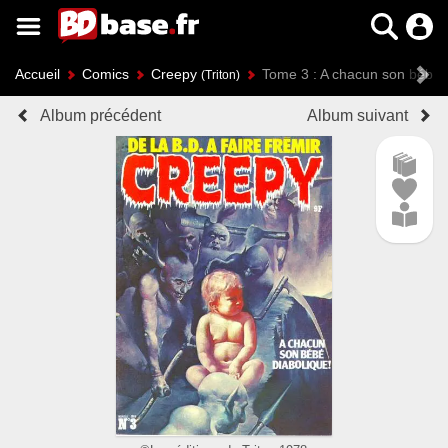
Accueil
Comics
Creepy
Tome 3 : A chacun son bébé d
(Triton)
Album précédent
Album suivant