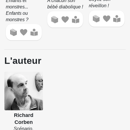
A chacun son
Enfants et
réveillon !
bébé diabolique !
monstres...
Enfants ou
monstres ?
L'auteur
Richard
Corben
Scénario,