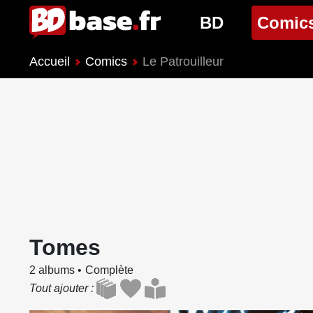
BD
Comic
Accueil
Comics
Le Patrouilleur
Nouveautés BD
Nouveau
Prochaines sorties
Prochain
Genres BD
Genres 
Tomes
2 albums
Complète
Tout ajouter