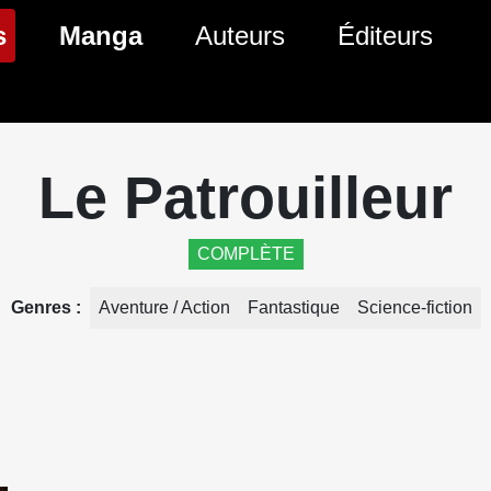
(page courante)
s
Manga
Auteurs
Éditeurs
tés Comics
Nouveautés Manga
 BD
es sorties Comics
Prochaines sorties Manga
Le Patrouilleur
Comics
Genres Manga
COMPLÈTE
Genres
Aventure / Action
Fantastique
Science-fiction