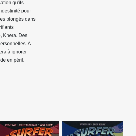
ation qu'ils
ndestinité pour
ides plongés dans
ifiants
e, Khera. Des
personnelles. A
era à ignorer
de en péril.