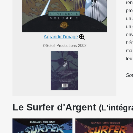
ren
pro
un 
un 
env
Agrandir l'image
hér
©Soleil Productions 2002
mai
leu
Sou
Le Surfer d'Argent
(L'intégr