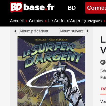
BD
Comic
Accueil
Comics
Le Surfer d'Argent
Nouveautés BD
Nouveau
(L'intégrale)
Album précédent
Album suivant
Prochaines sorties
Prochain
L
Genres BD
Genres 
V
Sér
Édi
R
Vou