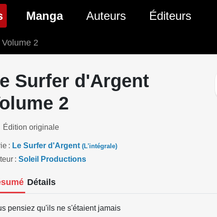
(page courante)
s
Manga
Auteurs
Éditeurs
Volume 2
tés Comics
Nouveautés Manga
 BD
es sorties Comics
Prochaines sorties Manga
e Surfer d'Argent
Comics
Genres Manga
olume 2
Édition originale
ie
Le Surfer d'Argent
(L'intégrale)
teur
Soleil Productions
ésumé
Détails
s pensiez qu'ils ne s'étaient jamais