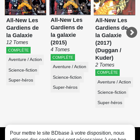
All-New Les
All-New Les
All-New Les
Gardiens de
Gardiens de
Gardiens de
la galaxie
la Galaxie
la Galaxie
(2015)
(2017)
12 Tomes
4 Tomes
(Duggan /
COMPLÈTE
Kuder)
COMPLÈTE
Aventure / Action
2 Tomes
Aventure / Action
Science-fiction
COMPLÈTE
Science-fiction
Super-héros
Aventure / Action
Super-héros
Science-fiction
Super-héros
Pour mettre le site BDbase à votre disposition, nous
CGU
FAQ
Contact
Cookies
utilisons des cookies qui sont nécessaires à son bon