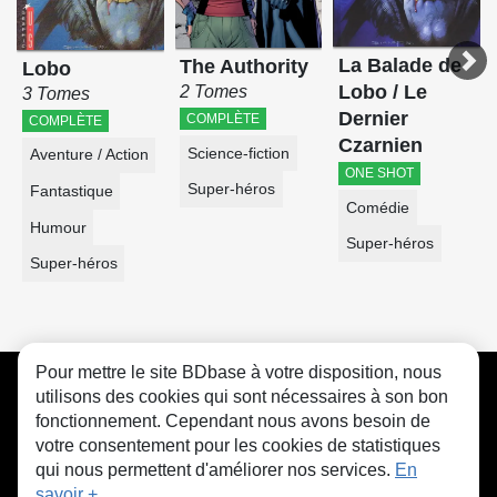
La Balade de
The Authority
Lobo
Lobo / Le
2 Tomes
3 Tomes
Dernier
COMPLÈTE
COMPLÈTE
Czarnien
Science-fiction
Aventure / Action
ONE SHOT
Super-héros
Fantastique
Comédie
Humour
Super-héros
Super-héros
Pour mettre le site BDbase à votre disposition, nous
CGU
FAQ
Contact
Cookies
utilisons des cookies qui sont nécessaires à son bon
fonctionnement. Cependant nous avons besoin de
votre consentement pour les cookies de statistiques
qui nous permettent d'améliorer nos services.
En
savoir +