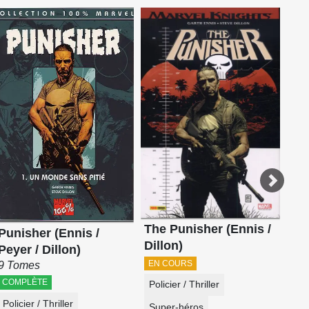
Pu
ON
Pol
Su
The Punisher (Ennis /
Punisher (Ennis /
Dillon)
Peyer / Dillon)
EN COURS
9 Tomes
COMPLÈTE
Policier / Thriller
Policier / Thriller
Super-héros