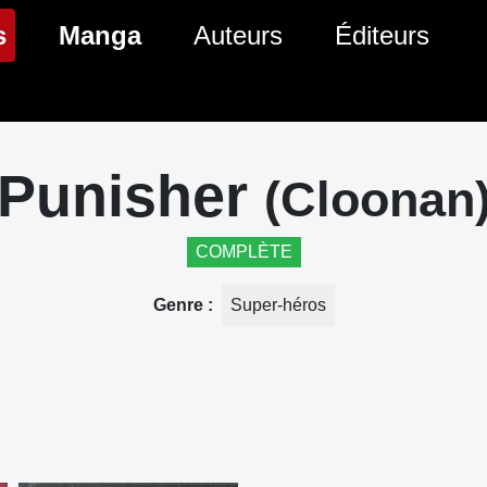
(page courante)
s
Manga
Auteurs
Éditeurs
tés Comics
Nouveautés Manga
 BD
es sorties Comics
Prochaines sorties Manga
Punisher
(Cloonan
Comics
Genres Manga
COMPLÈTE
Genre
Super-héros