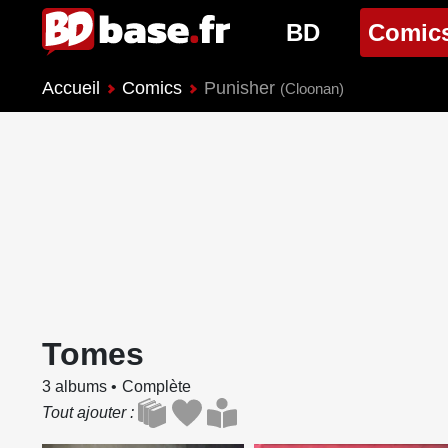
BD
Comic
Accueil
Comics
Punisher
Nouveautés BD
Nouveau
(Cloonan)
Prochaines sorties
Prochain
Genres BD
Genres 
Tomes
3 albums
Complète
Tout ajouter