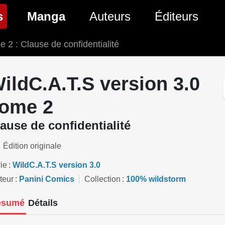
(page courante)
s
Manga
Auteurs
Éditeurs
 2 : Clause de confidentialité
tés Comics
Nouveautés Manga
 BD
es sorties Comics
Prochaines sorties Manga
ildC.A.T.S version 3.0
Comics
Genres Manga
ome 2
ause de confidentialité
Édition originale
ie
WildC.A.T.S version 3.0
teur
Panini Comics
Collection
100% wildstorm
ésumé
Détails