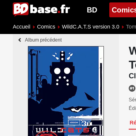
BD
Comic
Accueil
Comics
WildC.A.T.S version 3.0
Tome
Nouveautés BD
Nouveau
Album précédent
Prochaines sorties
Prochain
W
Genres BD
Genres 
T
Cl
Sér
Édi
R