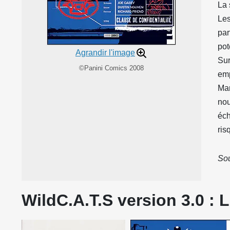
La 
Les
par
pot
Agrandir l'image
Sur
©Panini Comics 2008
emp
Mar
nou
éch
ris
Sou
WildC.A.T.S version 3.0 : 