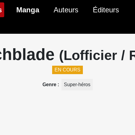
(page courante)
s
Manga
Auteurs
Éditeurs
tés Comics
Nouveautés Manga
 BD
es sorties Comics
Prochaines sorties Manga
chblade
(Lofficier /
Comics
Genres Manga
EN COURS
Genre
Super-héros