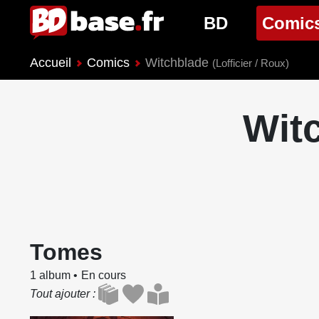
BD
Comic
Accueil
Comics
Witchblade
Nouveautés BD
Nouveau
(Lofficier / Roux)
Prochaines sorties
Prochain
Wit
Genres BD
Genres 
Tomes
1 album
En cours
Tout ajouter