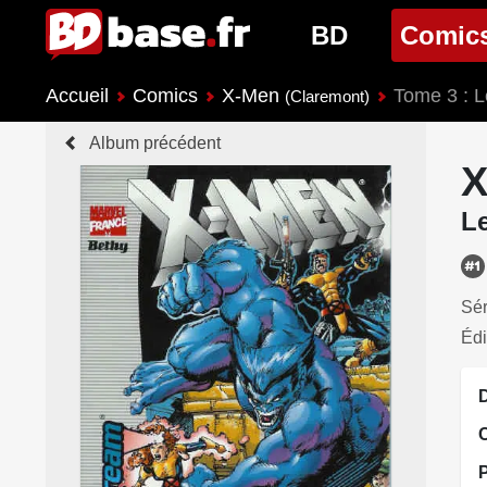
BD
Comic
Accueil
Comics
X-Men
Tome 3 : 
Nouveautés BD
Nouveau
(Claremont)
Album précédent
Prochaines sorties
Prochain
X
Genres BD
Genres 
L
Sér
Édi
D