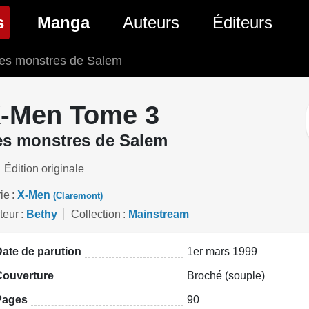
(page courante)
s
Manga
Auteurs
Éditeurs
Les monstres de Salem
tés Comics
Nouveautés Manga
 BD
es sorties Comics
Prochaines sorties Manga
-Men Tome 3
Comics
Genres Manga
es monstres de Salem
Édition originale
ie
X-Men
(Claremont)
teur
Bethy
Collection
Mainstream
ate de parution
1er mars 1999
Couverture
Broché (souple)
Pages
90