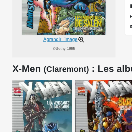
I
Agrandir l'image
©Bethy 1999
X-Men
: Les alb
(Claremont)