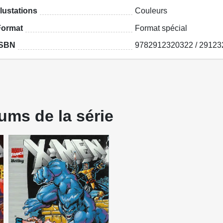
llustations
Couleurs
Format
Format spécial
ISBN
9782912320322 / 29123
ums de la série