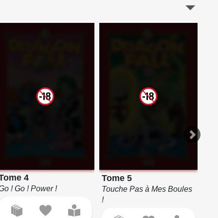
To
Tome 4
Tome 5
Bra
Go ! Go ! Power !
Touche Pas à Mes Boules
!