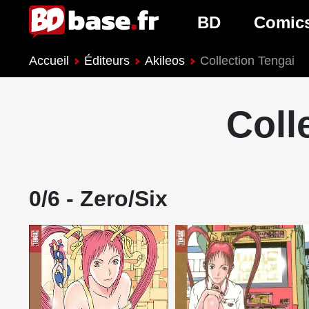
BD
Comic
Accueil
Éditeurs
Akileos
Collection Tengai
Nouveautés BD
Nouveau
Prochaines sorties
Prochain
Coll
Genres BD
Genres 
0/6 - Zero/Six