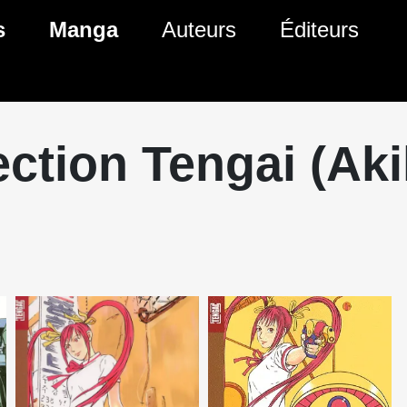
s
Manga
Auteurs
Éditeurs
tés Comics
Nouveautés Manga
 BD
es sorties Comics
Prochaines sorties Manga
ection Tengai (Aki
Comics
Genres Manga