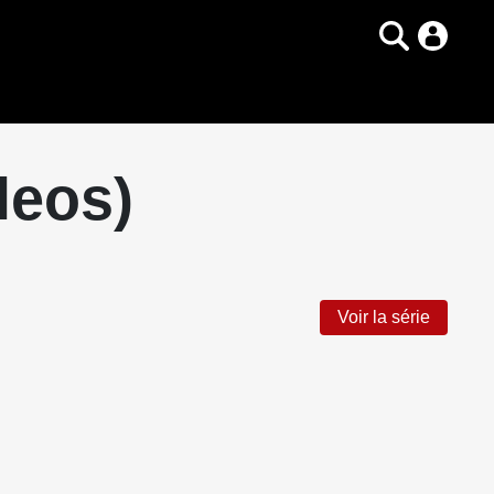
leos)
Voir la série