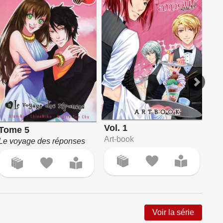
Vol
Vol. 1
Tome 5
Art
Art-book
Le voyage des réponses
Voir la série