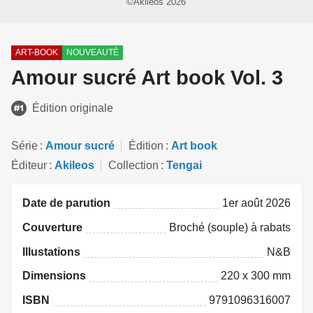
©Akileos 2026
ART-BOOK
NOUVEAUTÉ
Amour sucré Art book Vol. 3
Édition originale
Série
Amour sucré
Édition
Art book
Éditeur
Akileos
Collection
Tengai
Date de parution
1er août 2026
Couverture
Broché (souple) à rabats
Illustations
N&B
Dimensions
220 x 300 mm
ISBN
9791096316007