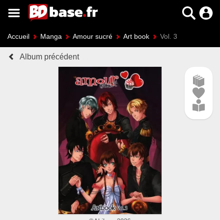
Accueil
Manga
Amour sucré
Art book
Vol. 3
Album précédent