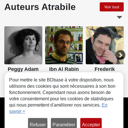
Auteurs Atrabile
Voir tout
Peggy Adam
Ibn Al Rabin
Frederik
Peeters
Pour mettre le site BDbase à votre disposition, nous
utilisons des cookies qui sont nécessaires à son bon
fonctionnement. Cependant nous avons besoin de
votre consentement pour les cookies de statistiques
CGU
FAQ
Contact
Cookies
qui nous permettent d'améliorer nos services.
En
savoir +
Refuser
Paramétrer
Accepter