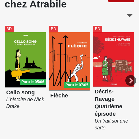
chez Atrabile
BD
BD
BD
Paru le 05/06
Paru le 07/05
Décris-
Cello song
Flèche
Ravage
L'histoire de Nick
Quatrième
Drake
épisode
Un trait sur une
carte