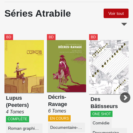
Séries Atrabile
Voir tout
BD
BD
BD
Décris-
Lupus
Des
Ravage
(Peeters)
Bâtisseurs
6 Tomes
4 Tomes
ONE SHOT
EN COURS
COMPLÈTE
Comédie
Documentaire-Encyclopédie
Roman graphique
Documentaire-Encyclopédie