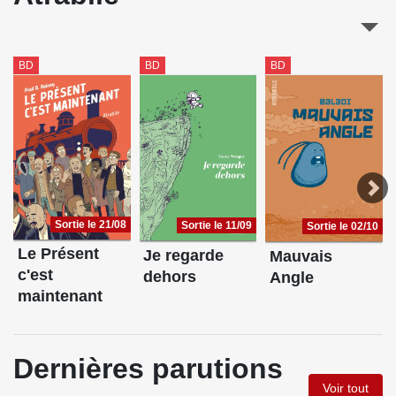
BD
BD
BD
Sortie le 21/08
Sortie le 11/09
Sortie le 02/10
Le Présent
Je regarde
Mauvais
c'est
dehors
Angle
maintenant
Dernières parutions
Voir tout