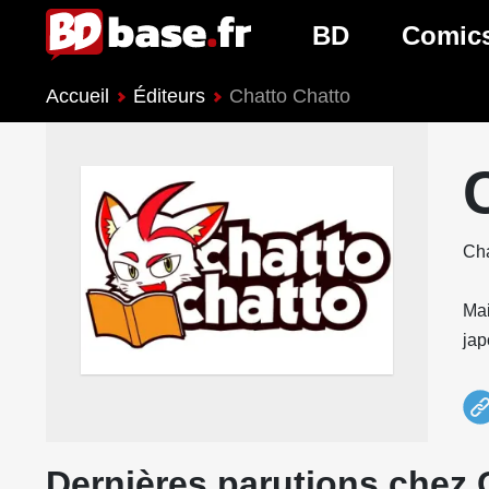
BD
Comic
Accueil
Éditeurs
Chatto Chatto
Nouveautés BD
Nouveau
Prochaines sorties
Prochain
Genres BD
Genres 
Cha
Mai
jap
Dernières parutions chez 