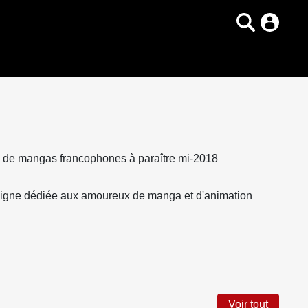
e de mangas francophones à paraître mi-2018
n ligne dédiée aux amoureux de manga et d'animation
Voir tout