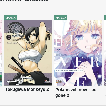
MANGA
MANGA
Tokugawa Monkeys 2
Polaris will never be
gone 2